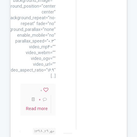
background_image=””
background_position=”center
center”
background_repeat=”no-
repeat” fade=”no”
background_parallax=”none”
enable_mobile=”no”
parallax_speed=”0.3″
video_mp4=””
video_webm=””
video_ogv=””
video_url=””
video_aspect_ratio=”16:9″
[…]
0
0
Read more
مهر 29, 1398