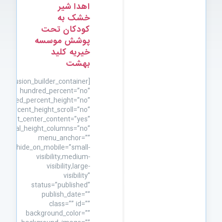
اهدا شیر
خشک به
کودکان تحت
پوشش موسسه
خیریه کلید
بهشت
[fusion_builder_container
hundred_percent=”no”
hundred_percent_height=”no”
d_percent_height_scroll=”no”
height_center_content=”yes”
equal_height_columns=”no”
menu_anchor=””
hide_on_mobile=”small-
visibility,medium-
visibility,large-
visibility”
status=”published”
publish_date=””
class=”” id=””
background_color=””