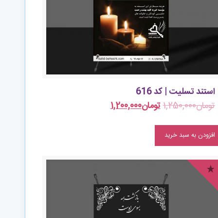
استند تسلیت | کد 616
تومان
1,250,000
تومان
1,200,000
افزودن به سبد خرید