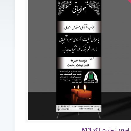
استند تسلیت | کد 613