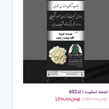
استند تسلیت | کد602
تومان
1,250,000
تومان
1,200,000