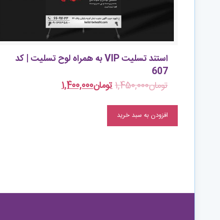
استند تسلیت VIP به همراه لوح تسلیت | کد
607
تومان
1,450,000
تومان
1,400,000
افزودن به سبد خرید