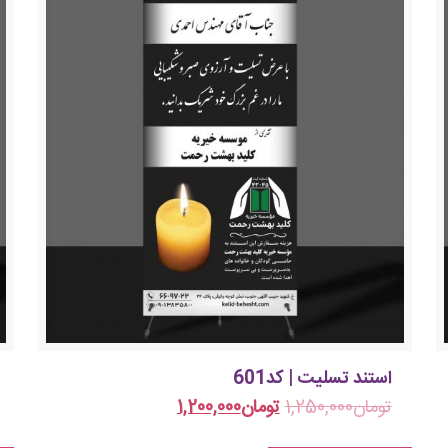
استند تسلیت | کد601
تومان
1,250,000
تومان
1,200,000