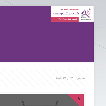
نمایش 1–12 از 66 نتیجه