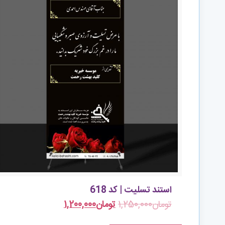
استند تسلیت | کد 618
تومان
1,250,000
تومان
1,200,000