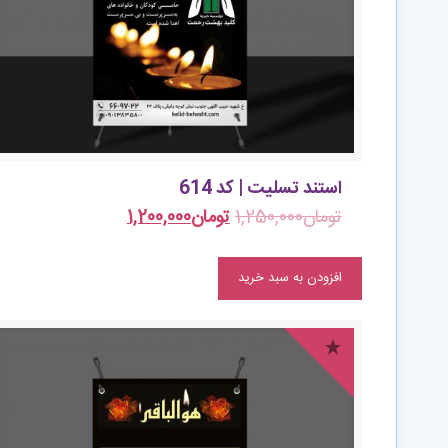
استند تسلیت | کد 614
تومان
1,250,000
تومان
1,200,000
افزودن به سبد خرید