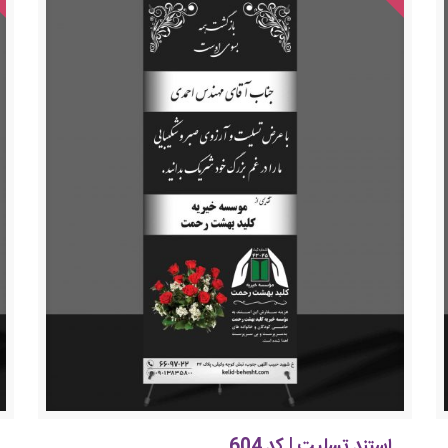
استند تسلیت | کد 604