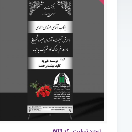
استند تسلیت | کد 603