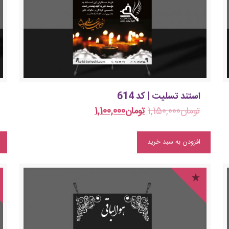
استند تسلیت | کد 614
تومان
1,150,000
تومان
1,100,000
افزودن به سبد خرید