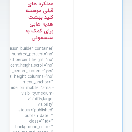
عملکرد های
قبلی موسسه
کلید بهشت
هدیه هایی
برای کمک به
سیسمونی
[fusion_builder_container
hundred_percent=”no”
hundred_percent_height=”no”
d_percent_height_scroll=”no”
height_center_content=”yes”
equal_height_columns=”no”
menu_anchor=””
hide_on_mobile=”small-
visibility,medium-
visibility,large-
visibility”
status=”published”
publish_date=””
class=”” id=””
background_color=””