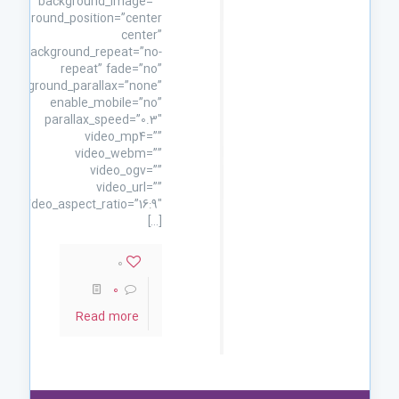
background_image=””
background_position=”center
center”
background_repeat=”no-
repeat” fade=”no”
background_parallax=”none”
enable_mobile=”no”
parallax_speed=”0.3″
video_mp4=””
video_webm=””
video_ogv=””
video_url=””
video_aspect_ratio=”16:9″
[…]
0
0
Read more